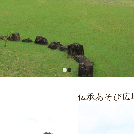
1
2
伝承あそび広