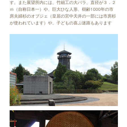
す。また展望所内には、竹細工の大バラ、直径が３．２
ｍ（自称日本一）や、巨大ひな人形、樹齢1000年の市
房夫婦杉のオブジェ（皇居の宮中天井の一部には市房杉
が使われています）や、子どもの喜ぶ迷路もあります