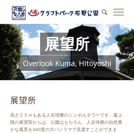
展望所
Overlook Kuma, Hitoyoshi
展望所
高さ２５ｍもある人吉球磨のシンボルタワーです。最上
階の展望室からは、公園はもちろん、人吉球磨の自然豊
かな風景を360度の大パノラマで見渡すことができま