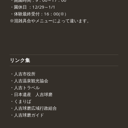
・開園時間：9：00～17：00
・園休日 ：12/29～1/1
・体験最終受付：16：00(※）
※混雑具合やメニューによって違います。
リンク集
・人吉市役所
・人吉温泉観光協会
・人吉トラベル
・日本遺産 人吉球磨
・くまりば
・人吉球磨広域行政組合
・人吉球磨ガイド